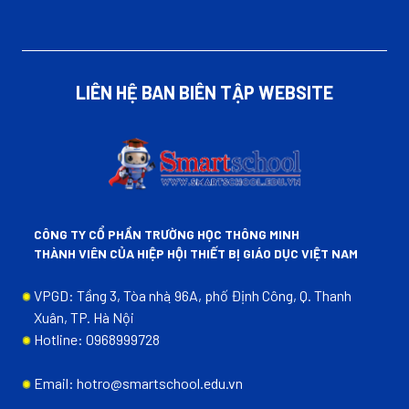
LIÊN HỆ BAN BIÊN TẬP WEBSITE
CÔNG TY CỔ PHẦN TRƯỜNG HỌC THÔNG MINH
THÀNH VIÊN CỦA HIỆP HỘI THIẾT BỊ GIÁO DỤC VIỆT NAM
VPGD: Tầng 3, Tòa nhà ̣96A, phố Định Công, Q. Thanh
Xuân, TP. Hà Nội
Hotline: 0968999728
Email: hotro@smartschool.edu.vn