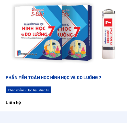
PHẦN MỀM TOÁN HỌC HÌNH HỌC VÀ ĐO LƯỜNG 7
Phần mềm - Học liệu điện tử
Liên hệ