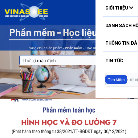
HUẤN
GIỚI THIỆU
DANH SÁCH HỘ
Phần mềm - Học liệu điện tử
BỘ LỌC
THÔNG TIN ĐÀ
Trang chủ
/
Sản phẩm
/
Phần mềm - Học liệu điện tử
TIN TỨC
Tìm kiếm