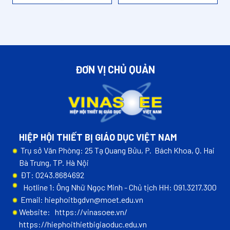
ĐƠN VỊ CHỦ QUẢN
HIỆP HỘI THIẾT BỊ GIÁO DỤC VIỆT NAM
Trụ sở Văn Phòng: 25 Tạ Quang Bửu, P. Bách Khoa, Q. Hai
Bà Trưng, TP. Hà Nội
ĐT: 0243.8684692
Hotline 1: Ông Nhữ Ngọc Minh - Chủ tịch HH: 091.3217.300
Email: hiephoitbgdvn@moet.edu.vn
Website:
https://vinasoee.vn/
https://hiephoithietbigiaoduc.edu.vn