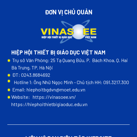
ĐƠN VỊ CHỦ QUẢN
HIỆP HỘI THIẾT BỊ GIÁO DỤC VIỆT NAM
Trụ sở Văn Phòng: 25 Tạ Quang Bửu, P. Bách Khoa, Q. Hai
Bà Trưng, TP. Hà Nội
ĐT: 0243.8684692
Hotline 1: Ông Nhữ Ngọc Minh - Chủ tịch HH: 091.3217.300
Email: hiephoitbgdvn@moet.edu.vn
Website:
https://vinasoee.vn/
https://hiephoithietbigiaoduc.edu.vn