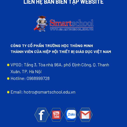
LIÊN HỆ BAN BIÊN TẬP WEBSITE
CÔNG TY CỔ PHẦN TRƯỜNG HỌC THÔNG MINH
THÀNH VIÊN CỦA HIỆP HỘI THIẾT BỊ GIÁO DỤC VIỆT NAM
VPGD: Tầng 3, Tòa nhà ̣96A, phố Định Công, Q. Thanh
Xuân, TP. Hà Nội
Hotline: 0968999728
Email: hotro@smartschool.edu.vn