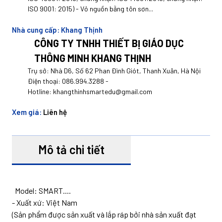
ISO 9001: 2015) - Vỏ nguồn bằng tôn sơn...
Nhà cung cấp:
Khang Thịnh
CÔNG TY TNHH THIẾT BỊ GIÁO DỤC
THÔNG MINH KHANG THỊNH
Trụ sở: Nhà D6, Số 62 Phan Đình Giót, Thanh Xuân, Hà Nội
Điện thoại:
086.994.3288
-
Hotline:
khangthinhsmartedu@gmail.com
Xem giá:
Liên hệ
Mô tả chi tiết
Model: SMART....
- Xuất xứ: Việt Nam
(Sản phẩm được sản xuất và lắp ráp bởi nhà sản xuất đạt