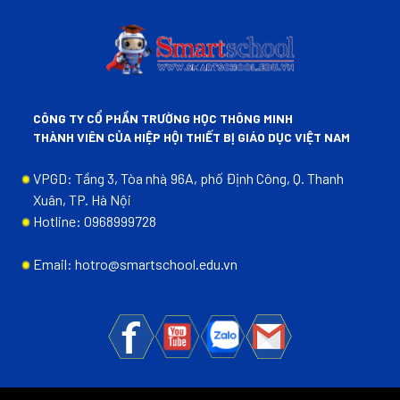
CÔNG TY CỔ PHẦN TRƯỜNG HỌC THÔNG MINH
THÀNH VIÊN CỦA HIỆP HỘI THIẾT BỊ GIÁO DỤC VIỆT NAM
VPGD: Tầng 3, Tòa nhà ̣96A, phố Định Công, Q. Thanh
Xuân, TP. Hà Nội
Hotline: 0968999728
Email: hotro@smartschool.edu.vn