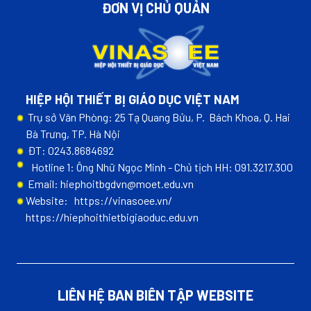
ĐƠN VỊ CHỦ QUẢN
HIỆP HỘI THIẾT BỊ GIÁO DỤC VIỆT NAM
Trụ sở Văn Phòng: 25 Tạ Quang Bửu, P. Bách Khoa, Q. Hai
Bà Trưng, TP. Hà Nội
ĐT: 0243.8684692
Hotline 1: Ông Nhữ Ngọc Minh - Chủ tịch HH: 091.3217.300
Email: hiephoitbgdvn@moet.edu.vn
Website:
https://vinasoee.vn/
https://hiephoithietbigiaoduc.edu.vn
LIÊN HỆ BAN BIÊN TẬP WEBSITE