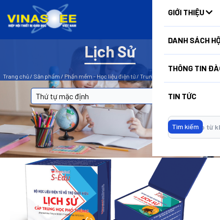
HUẤN
GIỚI THIỆU
DANH SÁCH HỘ
Lịch Sử
BỘ LỌC
THÔNG TIN ĐÀ
Trang chủ
/
Sản phẩm
/
Phần mềm - Học liệu điện tử
/
Trung học Phổ thông
/
Lịch Sử
TIN TỨC
Tìm kiếm