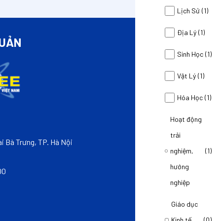
Lịch Sử
(1)
Địa Lý
(1)
QUẢN
LIÊ
Sinh Học
(1)
Vật Lý
(1)
Hóa Học
(1)
Hoạt động
CÔNG TY CỔ PH
trải
THÀNH VIÊN CỦA 
i Bà Trưng, TP. Hà Nội
nghiệm,
(1)
VPGD: Tầng 3, Tòa
hướng
00
Hotline: 0968999
nghiệp
Email: hotro@sm
Giáo dục
Kinh tế
(0)