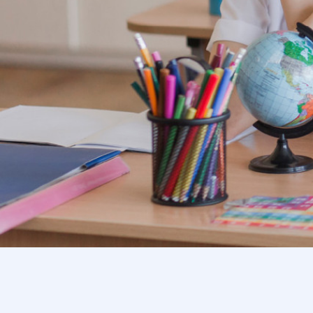
BTN P
Bộ Lực Kế
Bằng 
Dụng cụ thí nghiệm Lý, Hóa, Sinh
Dụng c
Liên hệ
Liên 