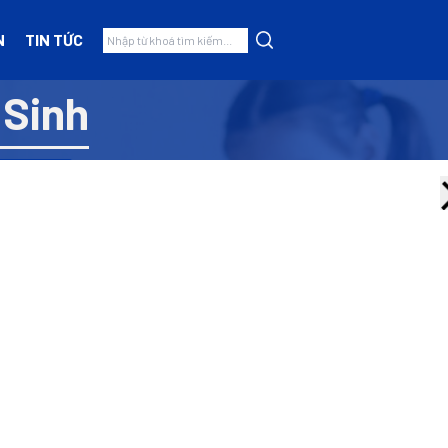
N
TIN TỨC
 Sinh
Nhóm hàng
Thiết bị mầm non
(5)
Đồ Chơi Có Dây Kéo-Xe
(6)
Đồ Chơi Mẫu Giáo
(0)
Bộ Xây Dựng-Lắp Ghép
(0)