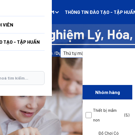
N
DANH MỤC SẢN PHẨM
THÔNG TIN ĐÀO TẠO - TẬP HUẤ
I VIÊN
 cụ thí nghiệm Lý, Hóa,
O TẠO - TẬP HUẤN
Trang chủ
/
Sản phẩm
/
Dụng cụ thí nghiệm Lý, Hóa, Sinh
Nhóm hàng
Thiết bị mầm
(5)
non
Đồ Chơi Có