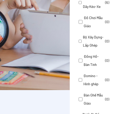
(6)
Dây Kéo-Xe
hân Tích Ánh Sáng Trắng
Lăng Kính
Dụng cụ nhỏ giọt
Đồ Chơi Mẫu
(0)
Giáo
ụ thí nghiệm Lý, Hóa, Sinh
Dụng cụ thí nghiệm Lý, Hóa, Sinh
Bộ Xây Dựng-
hệ
Liên hệ
(0)
Lắp Ghép
Đồng Hồ-
(0)
Bàn Tính
Đomino -
(0)
Hình ghép
Bàn Ghế Mẫu
(0)
Giáo