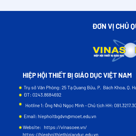
ĐƠN VỊ CHỦ 
HIỆP HỘI THIẾT BỊ GIÁO DỤC VIỆT NAM
Trụ sở Văn Phòng: 25 Tạ Quang Bửu, P. Bách Khoa, Q. Ha
ĐT: 0243.8684692
Hotline 1: Ông Nhữ Ngọc Minh - Chủ tịch HH: 091.3217.3
Email: hiephoitbgdvn@moet.edu.vn
Website:
https://vinasoee.vn/
https://hiephoithietbigiaoduc.edu.vn