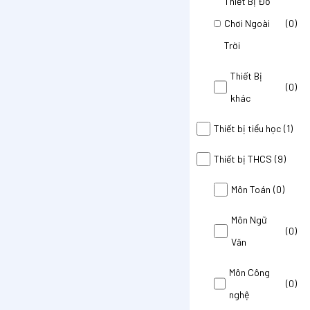
Thiết Bị Đồ
Chơi Ngoài
(0)
Trời
Thiết Bị
(0)
khác
Thiết bị tiểu học
(1)
Thiết bị THCS
(9)
Môn Toán
(0)
Môn Ngữ
(0)
Văn
Môn Công
(0)
nghệ