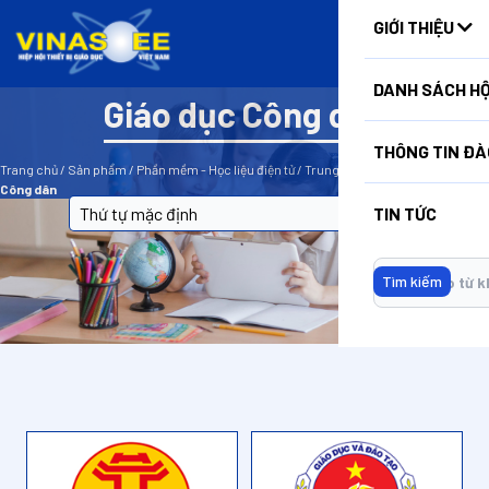
HUẤN
GIỚI THIỆU
DANH SÁCH HỘ
Giáo dục Công dân
BỘ LỌC
THÔNG TIN ĐÀ
Trang chủ
/
Sản phẩm
/
Phần mềm - Học liệu điện tử
/
Trung học Cơ sở
/
Giáo dục
Công dân
TIN TỨC
Tìm kiếm
Không có dữ liệu