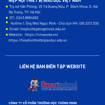
HIỆP HỘI THIẾT BỊ GIÁO DỤC VIỆT NAM
Trụ sở Văn Phòng: 25 Tạ Quang Bửu, P. Bách Khoa, Q. Hai
Bà Trưng, TP. Hà Nội
ĐT: 0243.8684692
Hotline 1: Ông Nhữ Ngọc Minh - Chủ tịch HH: 091.3217.300
Email: hiephoitbgdvn@moet.edu.vn
Website:
https://vinasoee.vn/
https://hiephoithietbigiaoduc.edu.vn
LIÊN HỆ BAN BIÊN TẬP WEBSITE
CÔNG TY CỔ PHẦN TRƯỜNG HỌC THÔNG MINH