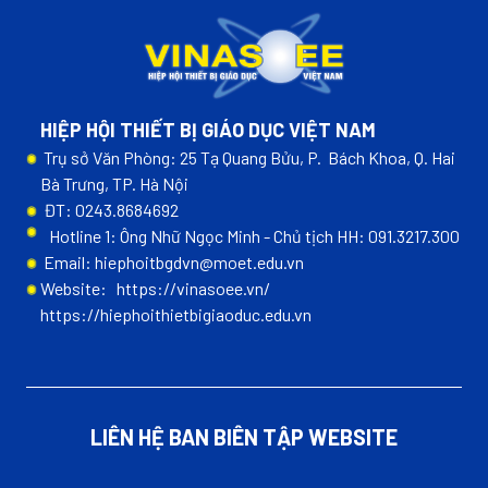
HIỆP HỘI THIẾT BỊ GIÁO DỤC VIỆT NAM
Trụ sở Văn Phòng: 25 Tạ Quang Bửu, P. Bách Khoa, Q. Hai
Bà Trưng, TP. Hà Nội
ĐT: 0243.8684692
Hotline 1: Ông Nhữ Ngọc Minh - Chủ tịch HH: 091.3217.300
Email: hiephoitbgdvn@moet.edu.vn
Website:
https://vinasoee.vn/
https://hiephoithietbigiaoduc.edu.vn
LIÊN HỆ BAN BIÊN TẬP WEBSITE