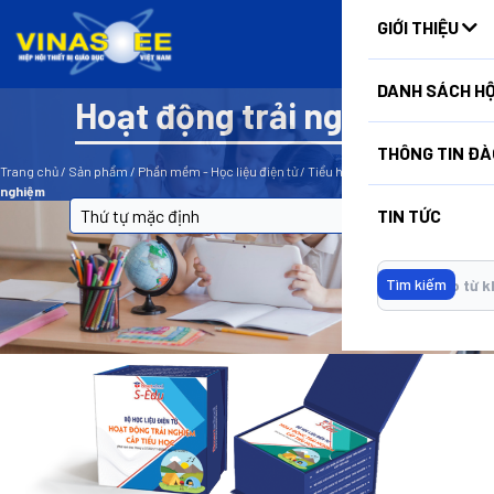
HUẤN
GIỚI THIỆU
DANH SÁCH HỘ
Hoạt động trải nghiệm
BỘ LỌC
THÔNG TIN ĐÀ
Trang chủ
/
Sản phẩm
/
Phần mềm - Học liệu điện tử
/
Tiểu học
/
Hoạt động trải
nghiệm
TIN TỨC
Tìm kiếm