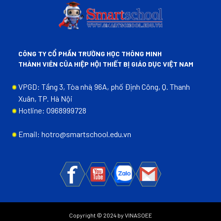
CÔNG TY CỔ PHẦN TRƯỜNG HỌC THÔNG MINH
THÀNH VIÊN CỦA HIỆP HỘI THIẾT BỊ GIÁO DỤC VIỆT NAM
VPGD: Tầng 3, Tòa nhà ̣96A, phố Định Công, Q. Thanh
Xuân, TP. Hà Nội
Hotline: 0968999728
Email: hotro@smartschool.edu.vn
Copyright © 2024 by VINASOEE