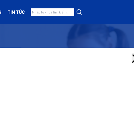
N
TIN TỨC
Nhóm hàng
Thiết bị mầm non
(5)
Đồ Chơi Có Dây Kéo-Xe
(6)
Đồ Chơi Mẫu Giáo
(0)
Bộ Xây Dựng-Lắp Ghép
(0)