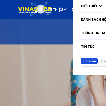
GIỚI THIỆU
GIỚI THIỆU
DANH SÁCH HỘI VIÊ
DANH SÁCH HỘ
THÔNG TIN ĐÀ
TIN TỨC
Không có dữ liệu
Tìm kiếm