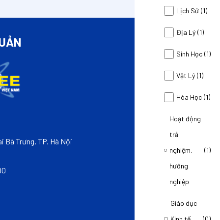
Lịch Sử
(1)
Địa Lý
(1)
QUẢN
LIÊ
Sinh Học
(1)
Vật Lý
(1)
Hóa Học
(1)
Hoạt động
CÔNG TY CỔ PH
trải
THÀNH VIÊN CỦA 
i Bà Trưng, TP. Hà Nội
nghiệm,
(1)
VPGD: Tầng 3, Tòa
hướng
00
Hotline: 0968999
nghiệp
Email: hotro@sm
Giáo dục
Kinh tế
(0)