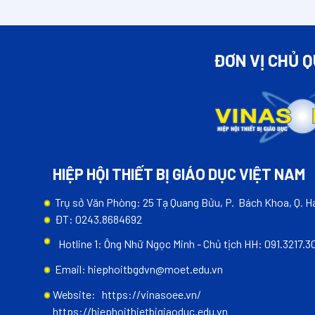
ĐƠN VỊ CHỦ 
HIỆP HỘI THIẾT BỊ GIÁO DỤC VIỆT NAM
Trụ sở Văn Phòng: 25 Tạ Quang Bửu, P. Bách Khoa, Q. Ha
ĐT: 0243.8684692
Hotline 1: Ông Nhữ Ngọc Minh - Chủ tịch HH: 091.3217.3
Email: hiephoitbgdvn@moet.edu.vn
Website:
https://vinasoee.vn/
https://hiephoithietbigiaoduc.edu.vn