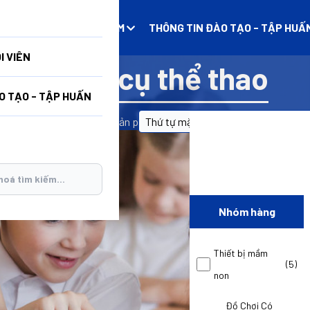
N
DANH MỤC SẢN PHẨM
THÔNG TIN ĐÀO TẠO - TẬP HUẤ
I VIÊN
Dụng cụ thể thao
O TẠO - TẬP HUẤN
Trang chủ
/
Sản phẩm
/
Dụng cụ thể thao
Nhóm hàng
Thiết bị mầm
(5)
non
Đồ Chơi Có