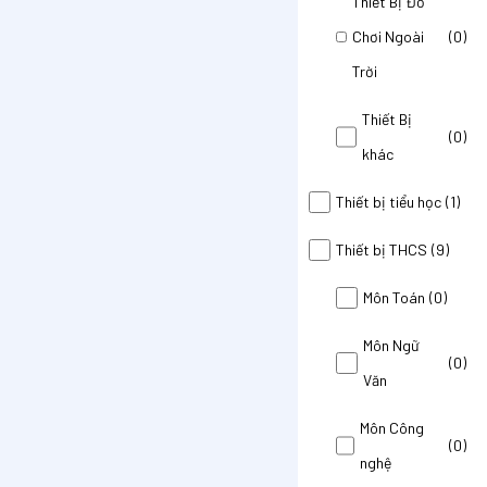
Thiết Bị Đồ
Chơi Ngoài
(0)
Trời
Thiết Bị
(0)
khác
Thiết bị tiểu học
(1)
Thiết bị THCS
(9)
Môn Toán
(0)
Môn Ngữ
(0)
Văn
Môn Công
(0)
nghệ