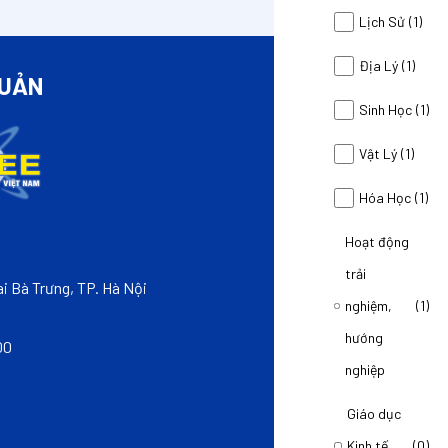
Lịch Sử
(1)
Địa Lý
(1)
QUẢN
LIÊ
Sinh Học
(1)
Vật Lý
(1)
Hóa Học
(1)
Hoạt động
CÔNG TY CỔ PH
trải
THÀNH VIÊN CỦA 
i Bà Trưng, TP. Hà Nội
nghiệm,
(1)
VPGD: Tầng 3, Tòa
hướng
00
Hotline: 0968999
nghiệp
Email: hotro@sm
Giáo dục
Kinh tế
(0)