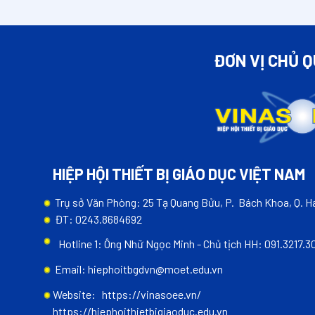
ĐƠN VỊ CHỦ 
HIỆP HỘI THIẾT BỊ GIÁO DỤC VIỆT NAM
Trụ sở Văn Phòng: 25 Tạ Quang Bửu, P. Bách Khoa, Q. Ha
ĐT: 0243.8684692
Hotline 1: Ông Nhữ Ngọc Minh - Chủ tịch HH: 091.3217.3
Email: hiephoitbgdvn@moet.edu.vn
Website:
https://vinasoee.vn/
https://hiephoithietbigiaoduc.edu.vn