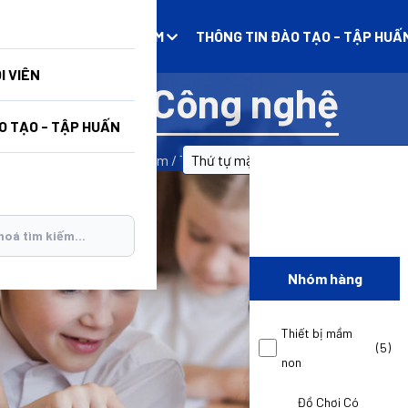
N
DANH MỤC SẢN PHẨM
THÔNG TIN ĐÀO TẠO - TẬP HUẤ
I VIÊN
Môn Công nghệ
O TẠO - TẬP HUẤN
Trang chủ
/
Sản phẩm
/
Thiết bị THCS
/
Môn Công nghệ
Nhóm hàng
Thiết bị mầm
(5)
non
Đồ Chơi Có