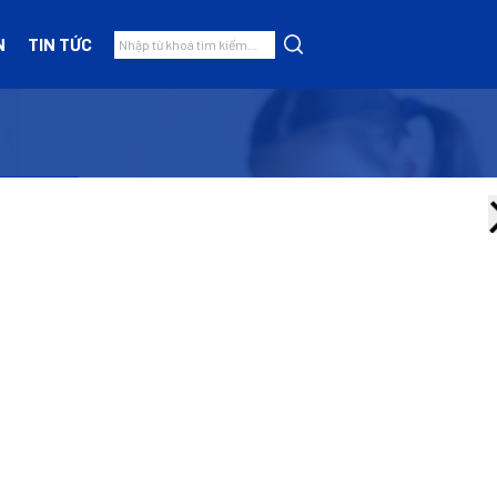
N
TIN TỨC
Nhóm hàng
Thiết bị mầm non
(5)
Đồ Chơi Có Dây Kéo-Xe
(6)
Đồ Chơi Mẫu Giáo
(0)
Bộ Xây Dựng-Lắp Ghép
(0)