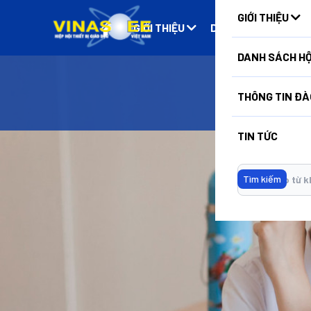
GIỚI THIỆU
GIỚI THIỆU
DANH SÁCH HỘI VIÊ
DANH SÁCH HỘ
THÔNG TIN ĐÀ
TIN TỨC
Không có dữ liệu
Tìm kiếm