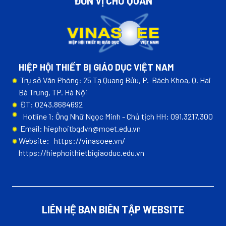
ĐƠN VỊ CHỦ QUẢN
HIỆP HỘI THIẾT BỊ GIÁO DỤC VIỆT NAM
Trụ sở Văn Phòng: 25 Tạ Quang Bửu, P. Bách Khoa, Q. Hai
Bà Trưng, TP. Hà Nội
ĐT: 0243.8684692
Hotline 1: Ông Nhữ Ngọc Minh - Chủ tịch HH: 091.3217.300
Email: hiephoitbgdvn@moet.edu.vn
Website:
https://vinasoee.vn/
https://hiephoithietbigiaoduc.edu.vn
LIÊN HỆ BAN BIÊN TẬP WEBSITE