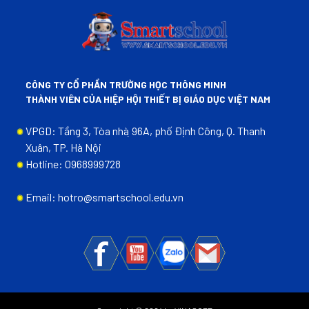
CÔNG TY CỔ PHẦN TRƯỜNG HỌC THÔNG MINH
THÀNH VIÊN CỦA HIỆP HỘI THIẾT BỊ GIÁO DỤC VIỆT NAM
VPGD: Tầng 3, Tòa nhà ̣96A, phố Định Công, Q. Thanh
Xuân, TP. Hà Nội
Hotline: 0968999728
Email: hotro@smartschool.edu.vn