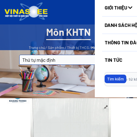
HUẤN
GIỚI THIỆU
DANH SÁCH HỘ
Môn KHTN
BỘ LỌC
THÔNG TIN ĐÀ
Trang chủ
/
Sản phẩm
/
Thiết bị THCS
/
Môn KHTN
TIN TỨC
Tìm kiếm