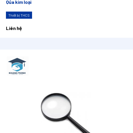
Qủa kim loại
Thiết bị THCS
Liên hệ