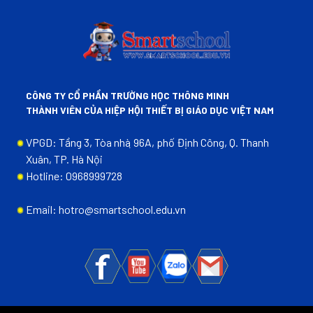
CÔNG TY CỔ PHẦN TRƯỜNG HỌC THÔNG MINH
THÀNH VIÊN CỦA HIỆP HỘI THIẾT BỊ GIÁO DỤC VIỆT NAM
VPGD: Tầng 3, Tòa nhà ̣96A, phố Định Công, Q. Thanh
Xuân, TP. Hà Nội
Hotline: 0968999728
Email: hotro@smartschool.edu.vn