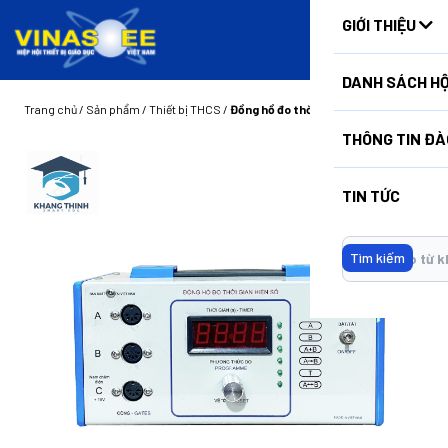
HUẤN
GIỚI THIỆU
DANH SÁCH HỘ
Trang chủ
/
Sản phẩm
/
Thiết bị THCS
/
Đồng hồ đo thời gian hiện số
THÔNG TIN ĐÀ
TIN TỨC
Tìm kiếm