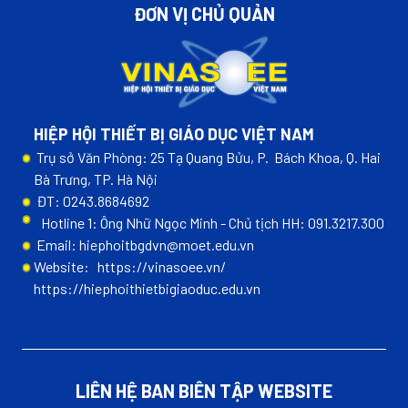
ĐƠN VỊ CHỦ QUẢN
HIỆP HỘI THIẾT BỊ GIÁO DỤC VIỆT NAM
Trụ sở Văn Phòng: 25 Tạ Quang Bửu, P. Bách Khoa, Q. Hai
Bà Trưng, TP. Hà Nội
ĐT: 0243.8684692
Hotline 1: Ông Nhữ Ngọc Minh - Chủ tịch HH: 091.3217.300
Email: hiephoitbgdvn@moet.edu.vn
Website:
https://vinasoee.vn/
https://hiephoithietbigiaoduc.edu.vn
LIÊN HỆ BAN BIÊN TẬP WEBSITE