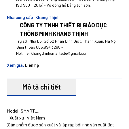
ISO 9001: 2015) - Vỏ đồng hồ bằng tôn sơn...
Nhà cung cấp:
Khang Thịnh
CÔNG TY TNHH THIẾT BỊ GIÁO DỤC
THÔNG MINH KHANG THỊNH
Trụ sở: Nhà D6, Số 62 Phan Đình Giót, Thanh Xuân, Hà Nội
Điện thoại:
086.994.3288
-
Hotline:
khangthinhsmartedu@gmail.com
Xem giá:
Liên hệ
Mô tả chi tiết
Model: SMART....
- Xuất xứ: Việt Nam
(Sản phẩm được sản xuất và lắp ráp bởi nhà sản xuất đạt