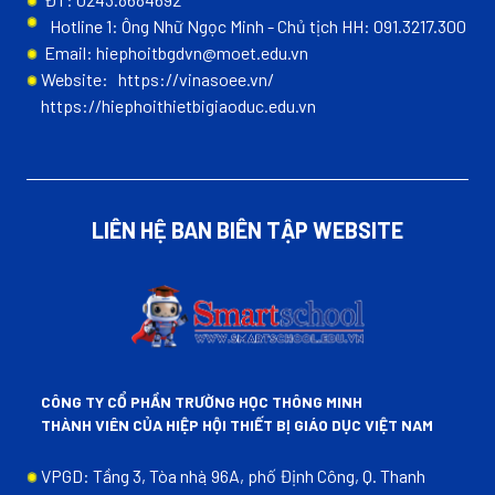
Hotline 1: Ông Nhữ Ngọc Minh - Chủ tịch HH: 091.3217.300
Email: hiephoitbgdvn@moet.edu.vn
Website:
https://vinasoee.vn/
https://hiephoithietbigiaoduc.edu.vn
LIÊN HỆ BAN BIÊN TẬP WEBSITE
CÔNG TY CỔ PHẦN TRƯỜNG HỌC THÔNG MINH
THÀNH VIÊN CỦA HIỆP HỘI THIẾT BỊ GIÁO DỤC VIỆT NAM
VPGD: Tầng 3, Tòa nhà ̣96A, phố Định Công, Q. Thanh