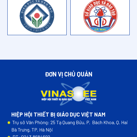
ĐƠN VỊ CHỦ QUẢN
HIỆP HỘI THIẾT BỊ GIÁO DỤC VIỆT NAM
Trụ sở Văn Phòng: 25 Tạ Quang Bửu, P. Bách Khoa, Q. Hai
Bà Trưng, TP. Hà Nội
ĐT: 0243.8684692