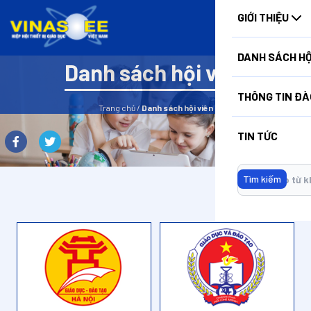
HUẤN
GIỚI THIỆU
DANH SÁCH HỘ
Danh sách hội viên
Danh sách hội viên
THÔNG TIN ĐÀ
Đang cập nhật
Trang chủ
/
Danh sách hội viên
TIN TỨC
Tìm kiếm