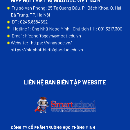
HIỆP HỘI THIẾT BỊ GIÁO DỤC VIỆT NAM
Trụ sở Văn Phòng: 25 Tạ Quang Bửu, P. Bách Khoa, Q. Hai
Bà Trưng, TP. Hà Nội
ĐT: 0243.8684692
Hotline 1: Ông Nhữ Ngọc Minh - Chủ tịch HH: 091.3217.300
Email: hiephoitbgdvn@moet.edu.vn
Website:
https://vinasoee.vn/
https://hiephoithietbigiaoduc.edu.vn
LIÊN HỆ BAN BIÊN TẬP WEBSITE
CÔNG TY CỔ PHẦN TRƯỜNG HỌC THÔNG MINH