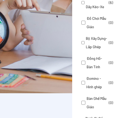
(6)
Dây Kéo-Xe
Đồ Chơi Mẫu
C LIỆU ĐIỆN TỬ HỖ TRỢ
(0)
Giáo
VIÊN LỊCH SỬ 6
Bộ Xây Dựng-
bị THCS
(0)
Lắp Ghép
hệ
Đồng Hồ-
(0)
Bàn Tính
Đomino -
(0)
Hình ghép
Bàn Ghế Mẫu
(0)
Giáo