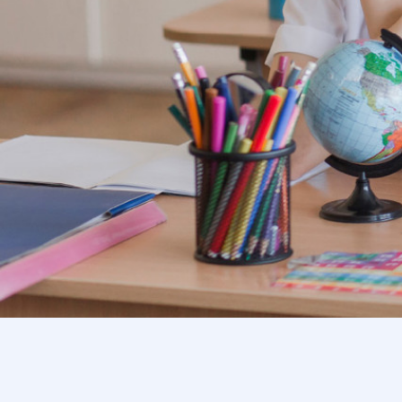
Bộ học liệu điện tử hỗ trợ giáo
BỘ HỌ
viên Lịch Sử cấp Trung học cơ sở
GIÁO 
Phần mềm - Học liệu điện tử
Thiết 
Liên hệ
Liên 