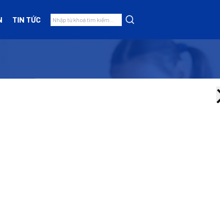
N
TIN TỨC
ch Sử
Nhóm hàng
Thiết bị mầm non
(5)
Đồ Chơi Có Dây Kéo-Xe
(6)
Đồ Chơi Mẫu Giáo
(0)
Bộ Xây Dựng-Lắp Ghép
(0)