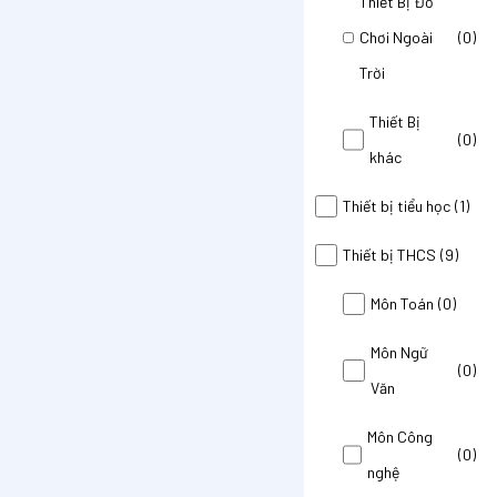
Thiết Bị Đồ
Chơi Ngoài
(0)
Trời
Thiết Bị
(0)
khác
Thiết bị tiểu học
(1)
Thiết bị THCS
(9)
Môn Toán
(0)
Môn Ngữ
(0)
Văn
Môn Công
(0)
nghệ