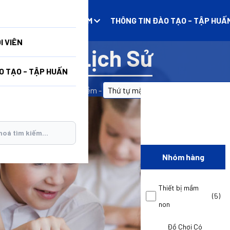
N
DANH MỤC SẢN PHẨM
THÔNG TIN ĐÀO TẠO - TẬP HUẤ
I VIÊN
Lịch Sử
O TẠO - TẬP HUẤN
 chủ
/
Sản phẩm
/
Phần mềm - Học liệu điện tử
/
Trung học Cơ sở
/
Lị
Nhóm hàng
Thiết bị mầm
(5)
non
Đồ Chơi Có