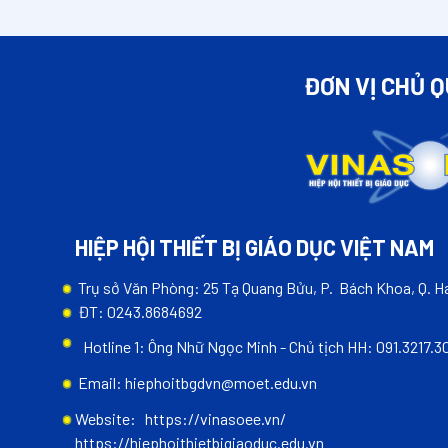
ĐƠN VỊ CHỦ 
HIỆP HỘI THIẾT BỊ GIÁO DỤC VIỆT NAM
Trụ sở Văn Phòng: 25 Tạ Quang Bửu, P. Bách Khoa, Q. Ha
ĐT: 0243.8684692
Hotline 1: Ông Nhữ Ngọc Minh - Chủ tịch HH: 091.3217.3
Email: hiephoitbgdvn@moet.edu.vn
Website:
https://vinasoee.vn/
https://hiephoithietbigiaoduc.edu.vn