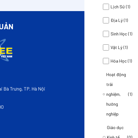
Lịch Sử
(1)
Địa Lý
(1)
QUẢN
LIÊ
Sinh Học
(1)
Vật Lý
(1)
Hóa Học
(1)
Hoạt động
CÔNG TY CỔ PH
trải
THÀNH VIÊN CỦA 
i Bà Trưng, TP. Hà Nội
nghiệm,
(1)
VPGD: Tầng 3, Tòa
hướng
00
Hotline: 0968999
nghiệp
Email: hotro@sm
Giáo dục
Kinh tế
(0)