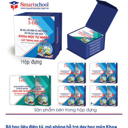
Bộ học liệu điện tử, mô phỏng hỗ trợ dạy học môn Khoa