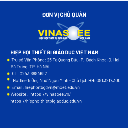
ĐƠN VỊ CHỦ QUẢN
HIỆP HỘI THIẾT BỊ GIÁO DỤC VIỆT NAM
Trụ sở Văn Phòng: 25 Tạ Quang Bửu, P. Bách Khoa, Q. Hai
Bà Trưng, TP. Hà Nội
ĐT: 0243.8684692
Hotline 1: Ông Nhữ Ngọc Minh - Chủ tịch HH: 091.3217.300
Email: hiephoitbgdvn@moet.edu.vn
Website:
https://vinasoee.vn/
https://hiephoithietbigiaoduc.edu.vn