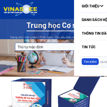
HUẤN
GIỚI THIỆU
DANH SÁCH HỘ
Trung học Cơ sở
BỘ LỌC
THÔNG TIN ĐÀ
Trang chủ
/
Sản phẩm
/
Phần mềm - Học liệu điện tử
/
Trung học Cơ sở
TIN TỨC
Tìm kiếm