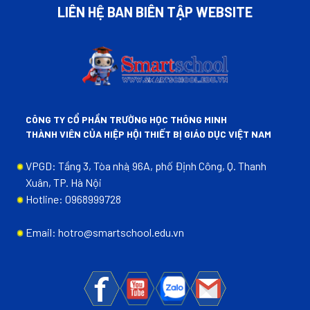
LIÊN HỆ BAN BIÊN TẬP WEBSITE
CÔNG TY CỔ PHẦN TRƯỜNG HỌC THÔNG MINH
THÀNH VIÊN CỦA HIỆP HỘI THIẾT BỊ GIÁO DỤC VIỆT NAM
VPGD: Tầng 3, Tòa nhà ̣96A, phố Định Công, Q. Thanh
Xuân, TP. Hà Nội
Hotline: 0968999728
Email: hotro@smartschool.edu.vn