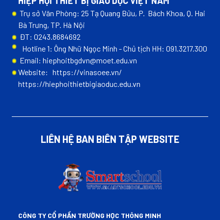
HIỆP HỘI THIẾT BỊ GIÁO DỤC VIỆT NAM
Trụ sở Văn Phòng: 25 Tạ Quang Bửu, P. Bách Khoa, Q. Hai
Bà Trưng, TP. Hà Nội
ĐT: 0243.8684692
Hotline 1: Ông Nhữ Ngọc Minh - Chủ tịch HH: 091.3217.300
Email: hiephoitbgdvn@moet.edu.vn
Website:
https://vinasoee.vn/
https://hiephoithietbigiaoduc.edu.vn
LIÊN HỆ BAN BIÊN TẬP WEBSITE
CÔNG TY CỔ PHẦN TRƯỜNG HỌC THÔNG MINH