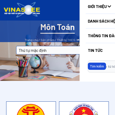
HUẤN
GIỚI THIỆU
DANH SÁCH HỘ
Môn Toán
BỘ LỌC
THÔNG TIN ĐÀ
Trang chủ
/
Sản phẩm
/
Thiết bị THCS
/
Môn Toán
TIN TỨC
Tìm kiếm
Không có dữ liệu