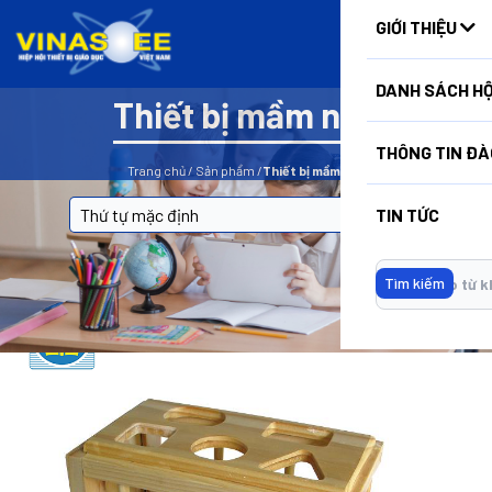
HUẤN
GIỚI THIỆU
DANH SÁCH HỘ
Thiết bị mầm non
BỘ LỌC
THÔNG TIN ĐÀ
Trang chủ
/
Sản phẩm
/
Thiết bị mầm non
TIN TỨC
Tìm kiếm