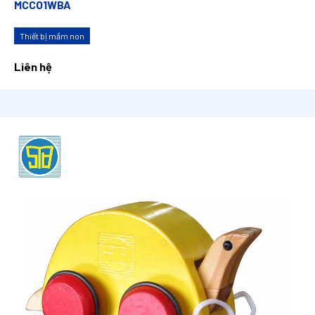
MCCO1WBA
Thiết bị mầm non
Liên hệ