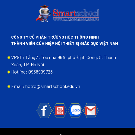
CÔNG TY CỔ PHẦN TRƯỜNG HỌC THÔNG MINH
THÀNH VIÊN CỦA HIỆP HỘI THIẾT BỊ GIÁO DỤC VIỆT NAM
VPGD: Tầng 3, Tòa nhà ̣96A, phố Định Công, Q. Thanh
Xuân, TP. Hà Nội
Hotline: 0968999728
Email: hotro@smartschool.edu.vn