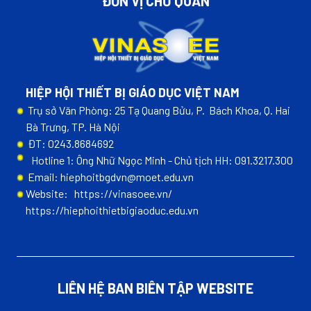
ĐƠN VỊ CHỦ QUẢN
HIỆP HỘI THIẾT BỊ GIÁO DỤC VIỆT NAM
Trụ sở Văn Phòng: 25 Tạ Quang Bửu, P. Bách Khoa, Q. Hai
Bà Trưng, TP. Hà Nội
ĐT: 0243.8684692
Hotline 1: Ông Nhữ Ngọc Minh - Chủ tịch HH: 091.3217.300
Email: hiephoitbgdvn@moet.edu.vn
Website:
https://vinasoee.vn/
https://hiephoithietbigiaoduc.edu.vn
LIÊN HỆ BAN BIÊN TẬP WEBSITE