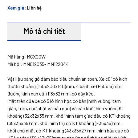
Xem giá:
Liên hệ
Mô tả chi tiết
Mã hàng: MCXC0W
Mã bộ : MN012035- MN122044
Vật liệu bằng gỗ đảm bảo tiêu chuẩn an toàn. Xe cũi có kích
thước khoảng (150x200x140)mm, 4 bánh xe (F50x15)mm,
đường kính nan cũi (F8x82)mm, có dây kéo.
Mặt trên của xe có 5 lỗ hình học cơ bản (hình vuông, tam
giác, tròn, chữ nhật và bầu dục) và các khối hình vuông KT
khoảng (32x32x35)mm, khối hình tam giác đều có KT khoảng
(35x35x35)mm, khối hình trụ có KT khoảng (F35x35)mm,
khối chữ nhật có KT khoảng (43x35x27)mm, hình bầu dục có
KT khoảng (30x43x35)mm tương ứng để thả có tỉ lệ và kích