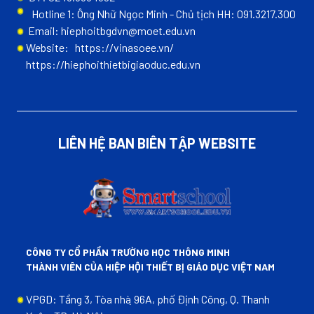
Hotline 1: Ông Nhữ Ngọc Minh - Chủ tịch HH: 091.3217.300
Email: hiephoitbgdvn@moet.edu.vn
Website:
https://vinasoee.vn/
https://hiephoithietbigiaoduc.edu.vn
LIÊN HỆ BAN BIÊN TẬP WEBSITE
CÔNG TY CỔ PHẦN TRƯỜNG HỌC THÔNG MINH
THÀNH VIÊN CỦA HIỆP HỘI THIẾT BỊ GIÁO DỤC VIỆT NAM
VPGD: Tầng 3, Tòa nhà ̣96A, phố Định Công, Q. Thanh