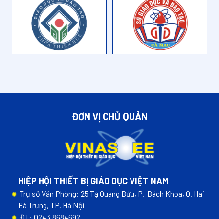
ĐƠN VỊ CHỦ QUẢN
HIỆP HỘI THIẾT BỊ GIÁO DỤC VIỆT NAM
Trụ sở Văn Phòng: 25 Tạ Quang Bửu, P. Bách Khoa, Q. Hai
Bà Trưng, TP. Hà Nội
ĐT: 0243.8684692