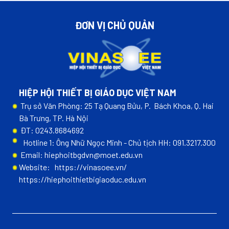
ĐƠN VỊ CHỦ QUẢN
HIỆP HỘI THIẾT BỊ GIÁO DỤC VIỆT NAM
Trụ sở Văn Phòng: 25 Tạ Quang Bửu, P. Bách Khoa, Q. Hai
Bà Trưng, TP. Hà Nội
ĐT: 0243.8684692
Hotline 1: Ông Nhữ Ngọc Minh - Chủ tịch HH: 091.3217.300
Email: hiephoitbgdvn@moet.edu.vn
Website:
https://vinasoee.vn/
https://hiephoithietbigiaoduc.edu.vn