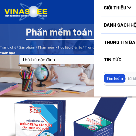
HUẤN
GIỚI THIỆU
DANH SÁCH HỘ
Phần mềm toán học
BỘ LỌC
THÔNG TIN ĐÀ
Trang chủ
/
Sản phẩm
/
Phần mềm - Học liệu điện tử
/
Trung học Cơ sở
/
Phần mềm
toán học
TIN TỨC
Tìm kiếm