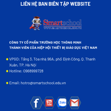
LIÊN HỆ BAN BIÊN TẬP WEBSITE
CÔNG TY CỔ PHẦN TRƯỜNG HỌC THÔNG MINH
THÀNH VIÊN CỦA HIỆP HỘI THIẾT BỊ GIÁO DỤC VIỆT NAM
VPGD: Tầng 3, Tòa nhà ̣96A, phố Định Công, Q. Thanh
Xuân, TP. Hà Nội
Hotline: 0968999728
Email: hotro@smartschool.edu.vn