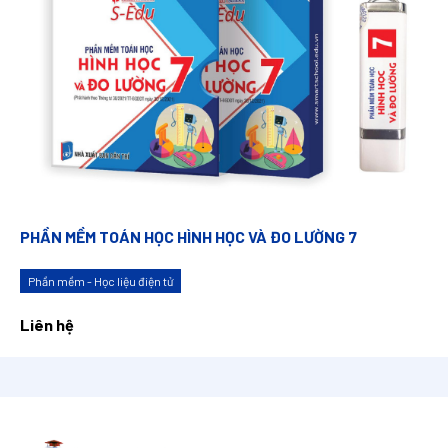
PHẦN MỀM TOÁN HỌC HÌNH HỌC VÀ ĐO LƯỜNG 7
Phần mềm - Học liệu điện tử
Liên hệ