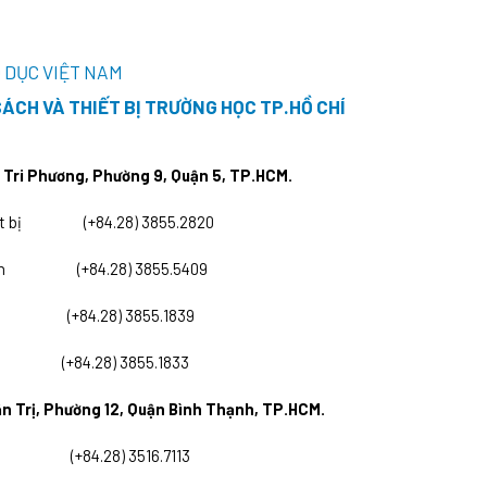
 DỤC VIỆT NAM
ÁCH VÀ THIẾT BỊ TRƯỜNG HỌC TP.HỒ CHÍ
 Tri Phương, Phường 9, Quận 5, TP.HCM.
thiết bị (+84.28) 3855.2820
 sách (+84.28) 3855.5409
Bị (+84.28) 3855.1839
(+84.28) 3855.1833
n Trị, Phường 12, Quận Bình Thạnh, TP.HCM.
ạnh (+84.28) 3516.7113