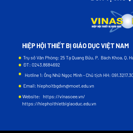
HIỆP HỘI THIẾT BỊ GIÁO DỤC VIỆT NAM
Trụ sở Văn Phòng: 25 Tạ Quang Bửu, P. Bách Khoa, Q. Ha
ĐT: 0243.8684692
Hotline 1: Ông Nhữ Ngọc Minh - Chủ tịch HH: 091.3217.3
Email: hiephoitbgdvn@moet.edu.vn
Website:
https://vinasoee.vn/
https://hiephoithietbigiaoduc.edu.vn