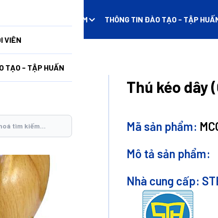
N
DANH MỤC SẢN PHẨM
THÔNG TIN ĐÀO TẠO - TẬP HUẤ
I VIÊN
Ốc Sên)
O TẠO - TẬP HUẤN
Thú kéo dây 
Mã sản phẩm:
MC
Mô tả sản phẩm:
Nhà cung cấp:
ST