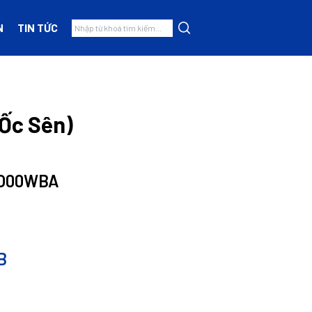
N
TIN TỨC
(Ốc Sên)
O00WBA
B