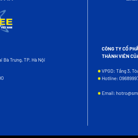
CÔNG TY CỔ PH
THÀNH VIÊN CỦA 
i Bà Trưng, TP. Hà Nội
VPGD: Tầng 3, Tòa
00
Hotline: 0968999
Email: hotro@sm