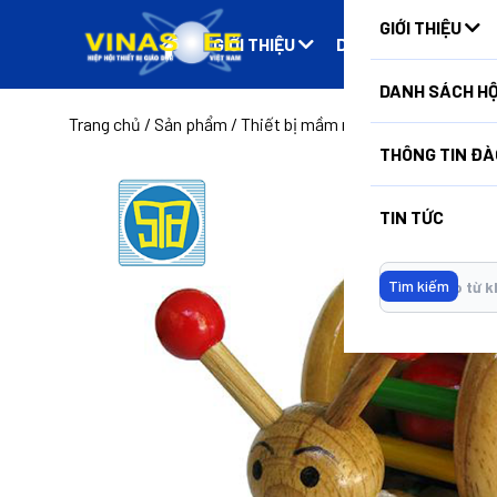
GIỚI THIỆU
GIỚI THIỆU
DANH SÁCH HỘI VIÊ
DANH SÁCH HỘ
Trang chủ
/
Sản phẩm
/
Thiết bị mầm non
/
Thú kéo dây (
THÔNG TIN ĐÀ
TIN TỨC
Tìm kiếm