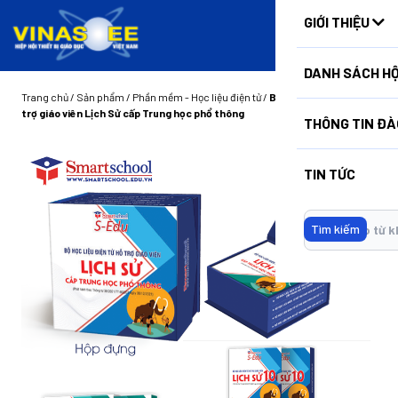
HUẤN
GIỚI THIỆU
DANH SÁCH HỘ
Trang chủ
/
Sản phẩm
/
Phần mềm - Học liệu điện tử
/
Bộ học liệu điện tử hỗ
trợ giáo viên Lịch Sử cấp Trung học phổ thông
THÔNG TIN ĐÀ
TIN TỨC
Tìm kiếm