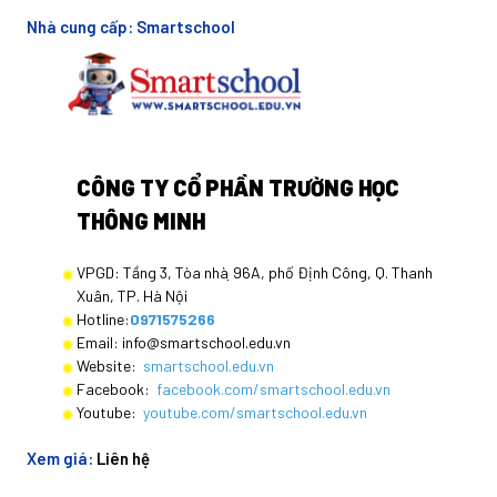
Nhà cung cấp:
Smartschool
CÔNG TY CỔ PHẦN TRƯỜNG HỌC
THÔNG MINH
VPGD: Tầng 3, Tòa nhà ̣96A, phố Định Công, Q. Thanh
Xuân, TP. Hà Nội
Hotline:
0971575266
Email: info@smartschool.edu.vn
Website:
smartschool.edu.vn
Facebook:
facebook.com/smartschool.edu.vn
Youtube:
youtube.com/smartschool.edu.vn
Xem giá:
Liên hệ