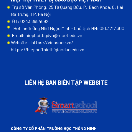
Trụ sở Văn Phòng: 25 Tạ Quang Bửu, P. Bách Khoa, Q. Hai
Bà Trưng, TP. Hà Nội
ĐT: 0243.8684692
Hotline 1: Ông Nhữ Ngọc Minh - Chủ tịch HH: 091.3217.300
Email: hiephoitbgdvn@moet.edu.vn
Website:
https://vinasoee.vn/
https://hiephoithietbigiaoduc.edu.vn
LIÊN HỆ BAN BIÊN TẬP WEBSITE
CÔNG TY CỔ PHẦN TRƯỜNG HỌC THÔNG MINH