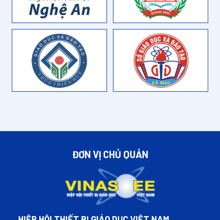
ĐƠN VỊ CHỦ QUẢN
HIỆP HỘI THIẾT BỊ GIÁO DỤC VIỆT NAM