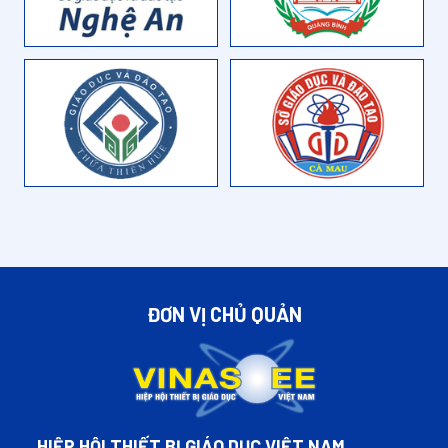
ĐƠN VỊ CHỦ QUẢN
HIỆP HỘI THIẾT BỊ GIÁO DỤC VIỆT NAM