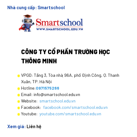
Nhà cung cấp:
Smartschool
CÔNG TY CỔ PHẦN TRƯỜNG HỌC
THÔNG MINH
VPGD: Tầng 3, Tòa nhà ̣96A, phố Định Công, Q. Thanh
Xuân, TP. Hà Nội
Hotline:
0971575266
Email: info@smartschool.edu.vn
Website:
smartschool.edu.vn
Facebook:
facebook.com/smartschool.edu.vn
Youtube:
youtube.com/smartschool.edu.vn
Xem giá:
Liên hệ