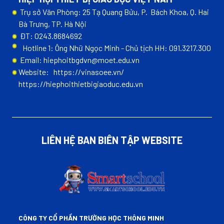
Trụ sở Văn Phòng: 25 Tạ Quang Bửu, P. Bách Khoa, Q. Hai
Bà Trưng, TP. Hà Nội
ĐT: 0243.8684692
Hotline 1: Ông Nhữ Ngọc Minh - Chủ tịch HH: 091.3217.300
Email: hiephoitbgdvn@moet.edu.vn
Website:
https://vinasoee.vn/
https://hiephoithietbigiaoduc.edu.vn
LIÊN HỆ BAN BIÊN TẬP WEBSITE
CÔNG TY CỔ PHẦN TRƯỜNG HỌC THÔNG MINH