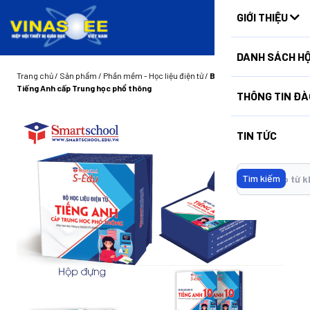
HUẤN
GIỚI THIỆU
DANH SÁCH HỘ
Trang chủ
/
Sản phẩm
/
Phần mềm - Học liệu điện tử
/
Bộ học liệu điện tử
Tiếng Anh cấp Trung học phổ thông
THÔNG TIN ĐÀ
TIN TỨC
Tìm kiếm