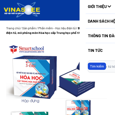
HUẤN
GIỚI THIỆU
DANH SÁCH HỘ
Trang chủ
/
Sản phẩm
/
Phần mềm - Học liệu điện tử
/
Bộ thiết bị dạy học
điện tử, mô phỏng môn Hóa học cấp Trung học phổ thông
THÔNG TIN ĐÀ
TIN TỨC
Tìm kiếm