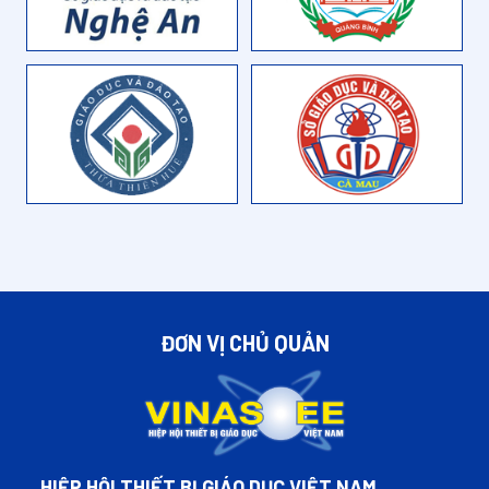
ĐƠN VỊ CHỦ QUẢN
HIỆP HỘI THIẾT BỊ GIÁO DỤC VIỆT NAM