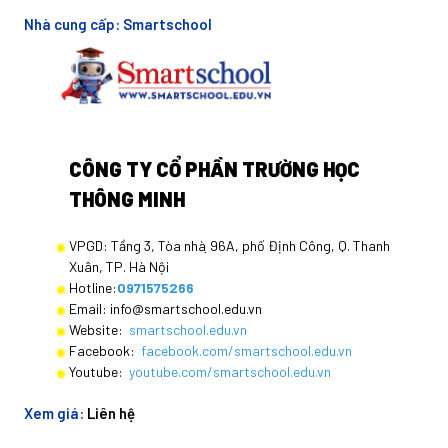
Nhà cung cấp:
Smartschool
CÔNG TY CỔ PHẦN TRƯỜNG HỌC
THÔNG MINH
VPGD: Tầng 3, Tòa nhà ̣96A, phố Định Công, Q. Thanh
Xuân, TP. Hà Nội
Hotline:
0971575266
Email: info@smartschool.edu.vn
Website:
smartschool.edu.vn
Facebook:
facebook.com/smartschool.edu.vn
Youtube:
youtube.com/smartschool.edu.vn
Xem giá:
Liên hệ