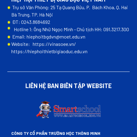
Trụ sở Văn Phòng: 25 Tạ Quang Bửu, P. Bách Khoa, Q. Hai
Bà Trưng, TP. Hà Nội
ĐT: 0243.8684692
Hotline 1: Ông Nhữ Ngọc Minh - Chủ tịch HH: 091.3217.300
Email: hiephoitbgdvn@moet.edu.vn
Website:
https://vinasoee.vn/
https://hiephoithietbigiaoduc.edu.vn
LIÊN HỆ BAN BIÊN TẬP WEBSITE
CÔNG TY CỔ PHẦN TRƯỜNG HỌC THÔNG MINH