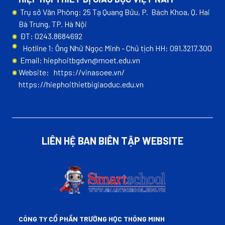
Trụ sở Văn Phòng: 25 Tạ Quang Bửu, P. Bách Khoa, Q. Hai
Bà Trưng, TP. Hà Nội
ĐT: 0243.8684692
Hotline 1: Ông Nhữ Ngọc Minh - Chủ tịch HH: 091.3217.300
Email: hiephoitbgdvn@moet.edu.vn
Website:
https://vinasoee.vn/
https://hiephoithietbigiaoduc.edu.vn
LIÊN HỆ BAN BIÊN TẬP WEBSITE
CÔNG TY CỔ PHẦN TRƯỜNG HỌC THÔNG MINH