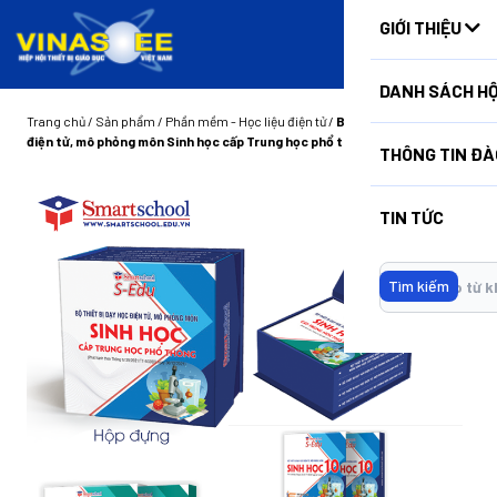
HUẤN
GIỚI THIỆU
DANH SÁCH HỘ
Trang chủ
/
Sản phẩm
/
Phần mềm - Học liệu điện tử
/
Bộ thiết bị dạy học
điện tử, mô phỏng môn Sinh học cấp Trung học phổ thông
THÔNG TIN ĐÀ
TIN TỨC
Tìm kiếm