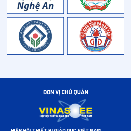
ĐƠN VỊ CHỦ QUẢN
HIỆP HỘI THIẾT BỊ GIÁO DỤC VIỆT NAM