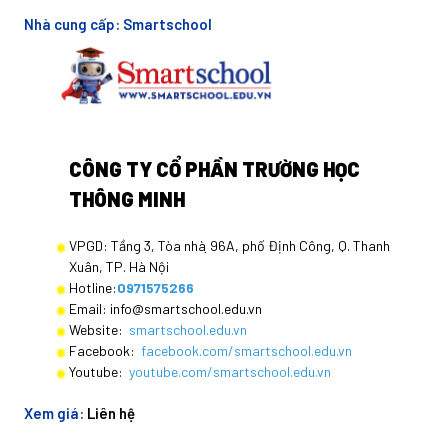
Nhà cung cấp:
Smartschool
CÔNG TY CỔ PHẦN TRƯỜNG HỌC
THÔNG MINH
VPGD: Tầng 3, Tòa nhà ̣96A, phố Định Công, Q. Thanh
Xuân, TP. Hà Nội
Hotline:
0971575266
Email: info@smartschool.edu.vn
Website:
smartschool.edu.vn
Facebook:
facebook.com/smartschool.edu.vn
Youtube:
youtube.com/smartschool.edu.vn
Xem giá:
Liên hệ