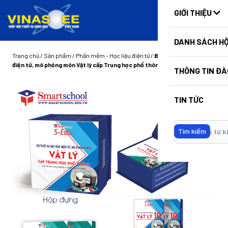
HUẤN
GIỚI THIỆU
DANH SÁCH HỘ
Trang chủ
/
Sản phẩm
/
Phần mềm - Học liệu điện tử
/
Bộ thiết bị dạy học
điện tử, mô phỏng môn Vật lý cấp Trung học phổ thông
THÔNG TIN ĐÀ
TIN TỨC
Tìm kiếm