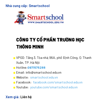
Nhà cung cấp:
Smartschool
CÔNG TY CỔ PHẦN TRƯỜNG HỌC
THÔNG MINH
VPGD: Tầng 3, Tòa nhà ̣96A, phố Định Công, Q. Thanh
Xuân, TP. Hà Nội
Hotline:
0971575266
Email: info@smartschool.edu.vn
Website:
smartschool.edu.vn
Facebook:
facebook.com/smartschool.edu.vn
Youtube:
youtube.com/smartschool.edu.vn
Xem giá:
Liên hệ