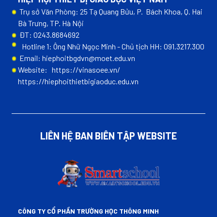
Trụ sở Văn Phòng: 25 Tạ Quang Bửu, P. Bách Khoa, Q. Hai
Bà Trưng, TP. Hà Nội
ĐT: 0243.8684692
Hotline 1: Ông Nhữ Ngọc Minh - Chủ tịch HH: 091.3217.300
Email: hiephoitbgdvn@moet.edu.vn
Website:
https://vinasoee.vn/
https://hiephoithietbigiaoduc.edu.vn
LIÊN HỆ BAN BIÊN TẬP WEBSITE
CÔNG TY CỔ PHẦN TRƯỜNG HỌC THÔNG MINH