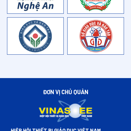
ĐƠN VỊ CHỦ QUẢN
HIỆP HỘI THIẾT BỊ GIÁO DỤC VIỆT NAM