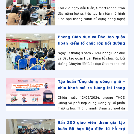
viên tiếp tục khẳng định tính hiệu
Thứ 2 là ngày đầu tuần, Smartschool tràn
quả của mô hình “Lớp học thông
đầy năng lượng, tiếp tục lan tỏa mô hình
minh sử dụng công nghệ trí tuệ
“Lớp học thông minh sử dụng công nghệ
nhân tạo AI”.
trí tuệ nhân tạo AI” tới trường THCS Văn
Quán – Hà Đông và trường THCS Xuân La –
Tây Hồ.
Phòng Giáo dục và Đào tạo quận
Hoàn Kiếm tổ chức lớp bồi dưỡng
Chuyên đề “Giáo dục Steam cho
Ngày 07 tháng 8 năm 2024 Phòng Giáo dục
trẻ mầm non” Năm học 2024 -
và Đào tạo quận Hoàn Kiếm tổ chức lớp bồi
2025.
dưỡng Chuyên đề “Giáo dục Steam cho trẻ
mầm non” năm học 2024 – 2025 tại Trường
MN Bà Triệu, Số 65 phố Bà Triệu, phường
Hàng Bài, quận Hoàn Kiếm, Hà Nội.
Tập huấn “Ứng dụng công nghệ –
chìa khoá mở ra tương lai trong
dạy học thông minh” bộ môn tiếng
Chiều ngày 12/09/2024, trường THCS
Anh của trường THCS Giảng Võ 1
Giảng Võ phối hợp cùng Công ty Cổ phần
Trường học Thông minh Smartschool đã
tổ chức thành công buổi tập huấn “Ứng
dụng công nghệ – chìa khoá mở ra tương lai
Gần 200 giáo viên tham gia tập
trong dạy học thông minh”.
huấn Bộ học liệu điện tử hỗ trợ