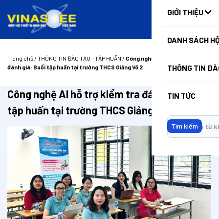
HUẤN
GIỚI THIỆU
DANH SÁCH HỘ
Trang chủ
/
THÔNG TIN ĐÀO TẠO - TẬP HUẤN
/
Công nghệ AI hỗ trợ kiểm tra
THÔNG TIN ĐÀ
đánh giá: Buổi tập huấn tại trường THCS Giảng Võ 2
Công nghệ AI hỗ trợ kiểm tra đánh giá: Buổi
TIN TỨC
tập huấn tại trường THCS Giảng Võ 2
Tìm kiếm