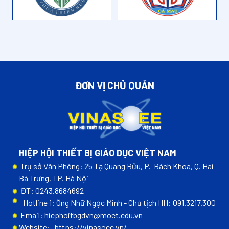
ĐƠN VỊ CHỦ QUẢN
HIỆP HỘI THIẾT BỊ GIÁO DỤC VIỆT NAM
Trụ sở Văn Phòng: 25 Tạ Quang Bửu, P. Bách Khoa, Q. Hai
Bà Trưng, TP. Hà Nội
ĐT: 0243.8684692
Hotline 1: Ông Nhữ Ngọc Minh - Chủ tịch HH: 091.3217.300
Email: hiephoitbgdvn@moet.edu.vn
Website:
https://vinasoee.vn/