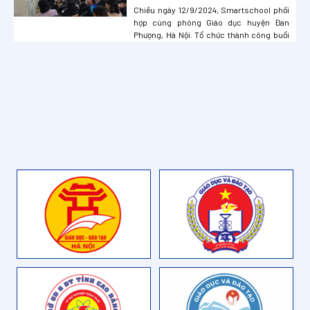
giáo viên S-edu tại các nhà
Chiều ngày 12/9/2024, Smartschool phối
trường huyện Đan Phượng, Hà Nội
hợp cùng phòng Giáo dục huyện Đan
Phượng, Hà Nội. Tổ chức thành công buổi
tập huấn, hướng dẫn thầy cô sử dụng Bộ
học liệu điện tử hỗ trợ giáo viên S-edu
nhằm ứng dụng thay đổi phương pháp dạy –
học, kiểm tra đánh giá cho các tiết học
chí...