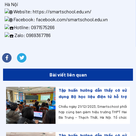
Hà Nội
Website:
https://smartschool.edu.vn/
Facebook:
facebook.com/smartschool.edu.vn
Hotline: 0971575266
Zalo: 0969367786
Bài viết liên quan
Tập huấn hướng dẫn thầy cô sử
dụng Bộ học liệu điện tử hỗ trợ
Giáo Viên S-edu tại trường THPT
Chiều ngày 21/12/2023, Smartschool phối
Hai Bà Trưng – Thạch Thất, Hà Nội.
hợp cùng ban giám hiệu trường THPT Hai
Bà Trưng – Thạch Thất, Hà Nội. Tổ chức
thành công buổi tập huấn, hướng dẫn thầy
cô sử dụng Bộ học liệu điện tử hỗ trợ giáo
viên S-edu nhằm ứng dụng thay đổi
Tập huấn hướng dẫn thầy cô sử