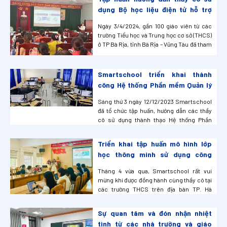
phương pháp dạy – học, kiểm tra đánh giá...
dụng Bộ học liệu điện tử hỗ trợ
Giáo Viên S-edu tại TP Bà Rịa, tỉnh
Ngày 3/4/2024, gần 100 giáo viên từ các
Bà Rịa – Vũng Tàu
trường Tiểu học và Trung học cơ sở (THCS)
ở TP Bà Rịa, tỉnh Bà Rịa – Vũng Tàu đã tham
gia buổi tập huấn và hướng dẫn sử dụng Bộ
học liệu điện tử hỗ trợ giáo viên S-edu. Mục
tiêu của buổi tập huấn là giúp thầy cô tạo
Smartschool triển khai thành
ra những lợi ích thi...
công Hệ thống Phần mềm Quản lý
và Học liệu Điện tử Hỗ trợ Phòng
Sáng thứ 3 ngày 12/12/2023 Smartschool
học Ngoại ngữ tại Phòng GD&ĐT
đã tổ chức tập huấn, hướng dẫn các thầy
Long Điền – Vũng Tàu
cô sử dụng thành thạo Hệ thống Phần
mềm Quản lý và Học liệu Điện tử Hỗ trợ
Phòng học Ngoại ngữ tại Phòng GD&ĐT
Triển khai tập huấn mô hình lớp
Long Điền – Vũng Tàu.
học thông minh sử dụng công
nghệ AI tại các trường THCS trên
Tháng 4 vừa qua, Smartschool rất vui
địa bàn TP. Hà Nội.
mừng khi được đồng hành cùng thầy cô tại
các trường THCS trên địa bàn TP. Hà
Nội trong buổi tập huấn về mô hình lớp học
thông minh ứng dụng công nghệ trí tuệ
Sự quan tâm và đón nhận nhiệt
nhân tạo AI. Buổi tập huấn đã diễn ra vô
tình từ các nhà trường và giáo
cùng sôi nổi với sự tham gia nhiệt tình ...