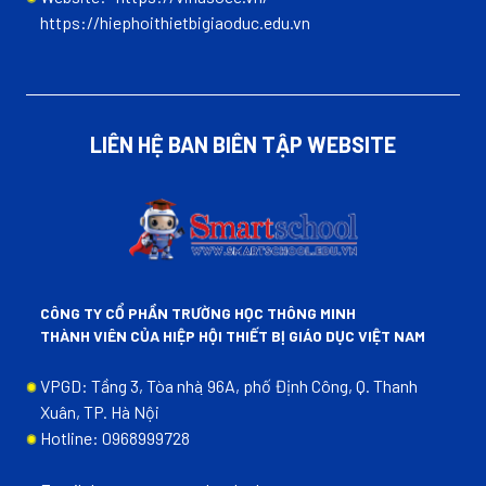
https://hiephoithietbigiaoduc.edu.vn
LIÊN HỆ BAN BIÊN TẬP WEBSITE
CÔNG TY CỔ PHẦN TRƯỜNG HỌC THÔNG MINH
THÀNH VIÊN CỦA HIỆP HỘI THIẾT BỊ GIÁO DỤC VIỆT NAM
VPGD: Tầng 3, Tòa nhà ̣96A, phố Định Công, Q. Thanh
Xuân, TP. Hà Nội
Hotline: 0968999728