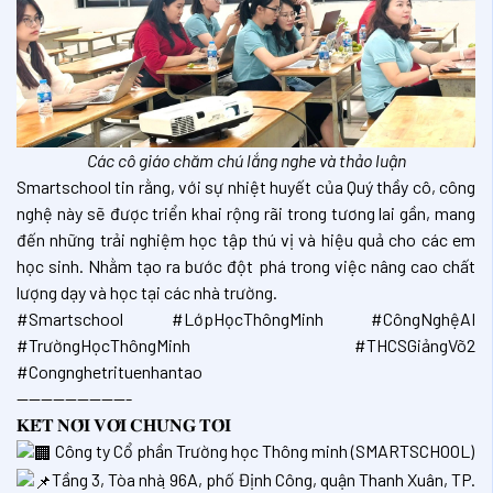
Các cô giáo chăm chú lắng nghe và thảo luận
Smartschool tin rằng, với sự nhiệt huyết của Quý thầy cô, công
nghệ này sẽ được triển khai rộng rãi trong tương lai gần, mang
đến những trải nghiệm học tập thú vị và hiệu quả cho các em
học sinh. Nhằm tạo ra bước đột phá trong việc nâng cao chất
lượng dạy và học tại các nhà trường.
#Smartschool #LớpHọcThôngMinh #CôngNghệAI
#TrườngHọcThôngMinh #THCSGiảngVõ2
#Congnghetrituenhantao
—————————-
𝐊𝐄̂́𝐓 𝐍𝐎̂́𝐈 𝐕𝐎̛́𝐈 𝐂𝐇𝐔́𝐍𝐆 𝐓𝐎̂𝐈
Công ty Cổ phần Trường học Thông minh (SMARTSCHOOL)
Tầng 3, Tòa nhà ̣96A, phố Định Công, quận Thanh Xuân, TP.