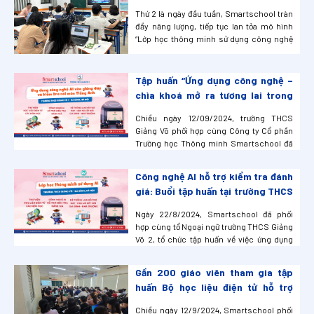
viên tiếp tục khẳng định tính hiệu
Thứ 2 là ngày đầu tuần, Smartschool tràn
quả của mô hình “Lớp học thông
đầy năng lượng, tiếp tục lan tỏa mô hình
minh sử dụng công nghệ trí tuệ
“Lớp học thông minh sử dụng công nghệ
nhân tạo AI”.
trí tuệ nhân tạo AI” tới trường THCS Văn
Quán – Hà Đông và trường THCS Xuân La –
Tây Hồ.
Tập huấn “Ứng dụng công nghệ –
chìa khoá mở ra tương lai trong
dạy học thông minh” bộ môn tiếng
Chiều ngày 12/09/2024, trường THCS
Anh của trường THCS Giảng Võ 1
Giảng Võ phối hợp cùng Công ty Cổ phần
Trường học Thông minh Smartschool đã
tổ chức thành công buổi tập huấn “Ứng
dụng công nghệ – chìa khoá mở ra tương lai
Công nghệ AI hỗ trợ kiểm tra đánh
trong dạy học thông minh”.
giá: Buổi tập huấn tại trường THCS
Giảng Võ 2
Ngày 22/8/2024, Smartschool đã phối
hợp cùng tổ Ngoại ngữ trường THCS Giảng
Võ 2, tổ chức tập huấn về việc ứng dụng
công nghệ trí tuệ nhân tạo (AI) trong việc
giao bài, kiểm tra và chấm chữa kỹ năng
Gần 200 giáo viên tham gia tập
Speaking cho học sinh. Hoạt động này là
huấn Bộ học liệu điện tử hỗ trợ
một phần trong chiến lược nâng cao ch...
giáo viên S-edu tại các nhà
Chiều ngày 12/9/2024, Smartschool phối