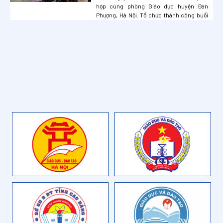
trường huyện Đan Phượng, Hà Nội
hợp cùng phòng Giáo dục huyện Đan
Phượng, Hà Nội. Tổ chức thành công buổi
tập huấn, hướng dẫn thầy cô sử dụng Bộ
học liệu điện tử hỗ trợ giáo viên S-edu
nhằm ứng dụng thay đổi phương pháp dạy –
học, kiểm tra đánh giá cho các tiết học
chí...