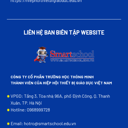
https://hiephoithietbigiaoduc.edu.vn
LIÊN HỆ BAN BIÊN TẬP WEBSITE
CÔNG TY CỔ PHẦN TRƯỜNG HỌC THÔNG MINH
THÀNH VIÊN CỦA HIỆP HỘI THIẾT BỊ GIÁO DỤC VIỆT NAM
VPGD: Tầng 3, Tòa nhà ̣96A, phố Định Công, Q. Thanh
Xuân, TP. Hà Nội
Hotline: 0968999728
Email: hotro@smartschool.edu.vn