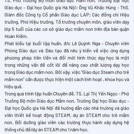
TS. Phó Trưởng Bộ môn Giáo dục Mầm non, Trường Đại học
Giáo dục - Đại học Quốc gia Hà Nội; Ông Vũ Khắc Hùng - ThS.
Giám đốc Công ty Cổ phần Giáo dục LAP; Các đồng chí Hiệu
trưởng, Phó Hiệu trưởng, Tổ trưởng chuyên môn, giáo viên dạy
lớp 5 tuổi của các cơ sở giáo dục mầm non trên địa bàn quận
Hoàn Kiếm.
Phát biểu tại buổi tập huấn, đ/c Lê Quỳnh Nga - Chuyên viên
Phòng Giáo dục và Đào tạo đã nêu ý kiến về việc ứng dụng
phương pháp tiên tiến và đổi mới hình thức dạy học là một
trong những vấn đề cốt lõi để nâng cao chất lượng dạy học
trong Giáo dục mầm non. Bởi vậy, việc “Giáo dục Steam cho trẻ
mầm non” cần được thực hiện một cách linh hoạt , khoa học và
hiệu quả.
Trong quá trình tập huấn Chuyên đề, TS. Lại Thị Yến Ngọc - Phó
Trưởng Bộ môn Giáo dục Mầm non, Trường Đại học Giáo dục -
Đại học Quốc gia Hà Nội đã hướng dẫn các nhà trường và giáo
viên thiết kế hoạt động STEAM, dự án STEAM cho trẻ mầm
non. Bồi dưỡng giáo viên các trường thực hành xây dựng hệ
thống chủ đề/dự án STEAM cho 1 năm học.