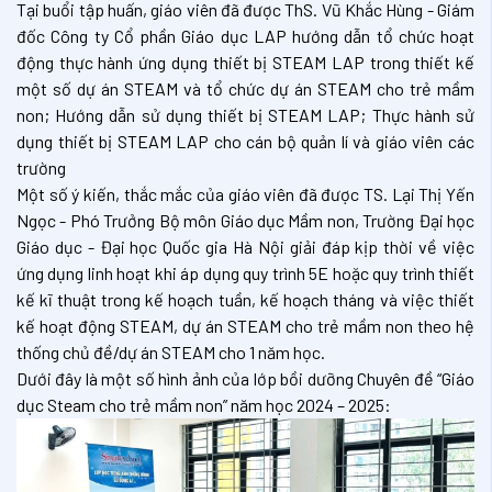
Tại buổi tập huấn, giáo viên đã được ThS. Vũ Khắc Hùng - Giám
đốc Công ty Cổ phần Giáo dục LAP hướng dẫn tổ chức hoạt
động thực hành ứng dụng thiết bị STEAM LAP trong thiết kế
một số dự án STEAM và tổ chức dự án STEAM cho trẻ mầm
non; Hướng dẫn sử dụng thiết bị STEAM LAP; Thực hành sử
dụng thiết bị STEAM LAP cho cán bộ quản lí và giáo viên các
trường
Một số ý kiến, thắc mắc của giáo viên đã được TS. Lại Thị Yến
Ngọc - Phó Trưởng Bộ môn Giáo dục Mầm non, Trường Đại học
Giáo dục - Đại học Quốc gia Hà Nội giải đáp kịp thời về việc
ứng dụng linh hoạt khi áp dụng quy trình 5E hoặc quy trình thiết
kế kĩ thuật trong kế hoạch tuần, kế hoạch tháng và việc thiết
kế hoạt động STEAM, dự án STEAM cho trẻ mầm non theo hệ
thống chủ đề/dự án STEAM cho 1 năm học.
Dưới đây là một số hình ảnh của lớp bồi dưỡng Chuyên đề “Giáo
dục Steam cho trẻ mầm non” năm học 2024 – 2025: