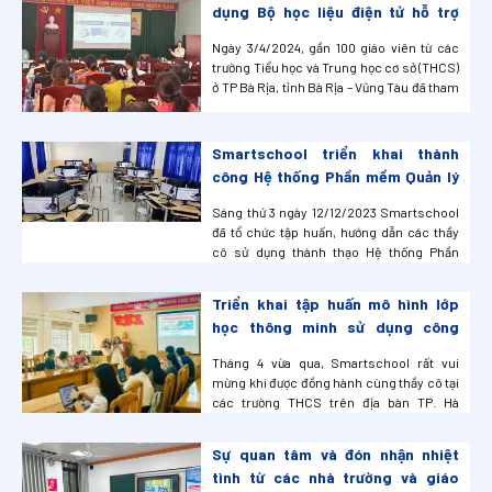
phương pháp dạy – học, kiểm tra đánh giá...
dụng Bộ học liệu điện tử hỗ trợ
Giáo Viên S-edu tại TP Bà Rịa, tỉnh
Ngày 3/4/2024, gần 100 giáo viên từ các
Bà Rịa – Vũng Tàu
trường Tiểu học và Trung học cơ sở (THCS)
ở TP Bà Rịa, tỉnh Bà Rịa – Vũng Tàu đã tham
gia buổi tập huấn và hướng dẫn sử dụng Bộ
học liệu điện tử hỗ trợ giáo viên S-edu. Mục
tiêu của buổi tập huấn là giúp thầy cô tạo
Smartschool triển khai thành
ra những lợi ích thi...
công Hệ thống Phần mềm Quản lý
và Học liệu Điện tử Hỗ trợ Phòng
Sáng thứ 3 ngày 12/12/2023 Smartschool
học Ngoại ngữ tại Phòng GD&ĐT
đã tổ chức tập huấn, hướng dẫn các thầy
Long Điền – Vũng Tàu
cô sử dụng thành thạo Hệ thống Phần
mềm Quản lý và Học liệu Điện tử Hỗ trợ
Phòng học Ngoại ngữ tại Phòng GD&ĐT
Triển khai tập huấn mô hình lớp
Long Điền – Vũng Tàu.
học thông minh sử dụng công
nghệ AI tại các trường THCS trên
Tháng 4 vừa qua, Smartschool rất vui
địa bàn TP. Hà Nội.
mừng khi được đồng hành cùng thầy cô tại
các trường THCS trên địa bàn TP. Hà
Nội trong buổi tập huấn về mô hình lớp học
thông minh ứng dụng công nghệ trí tuệ
Sự quan tâm và đón nhận nhiệt
nhân tạo AI. Buổi tập huấn đã diễn ra vô
tình từ các nhà trường và giáo
cùng sôi nổi với sự tham gia nhiệt tình ...