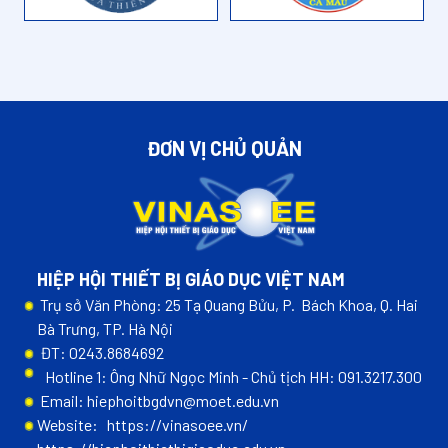
ĐƠN VỊ CHỦ QUẢN
HIỆP HỘI THIẾT BỊ GIÁO DỤC VIỆT NAM
Trụ sở Văn Phòng: 25 Tạ Quang Bửu, P. Bách Khoa, Q. Hai
Bà Trưng, TP. Hà Nội
ĐT: 0243.8684692
Hotline 1: Ông Nhữ Ngọc Minh - Chủ tịch HH: 091.3217.300
Email: hiephoitbgdvn@moet.edu.vn
Website:
https://vinasoee.vn/