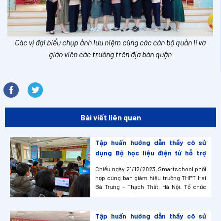
Các vị đại biểu chụp ảnh lưu niệm cùng các cán bộ quản lí và
giáo viên các trường trên địa bàn quận
Bài viết liên quan
Tập huấn hướng dẫn thầy cô sử
dụng Bộ học liệu điện tử hỗ trợ
Giáo Viên S-edu tại trường THPT
Chiều ngày 21/12/2023, Smartschool phối
Hai Bà Trưng – Thạch Thất, Hà Nội.
hợp cùng ban giám hiệu trường THPT Hai
Bà Trưng – Thạch Thất, Hà Nội. Tổ chức
thành công buổi tập huấn, hướng dẫn thầy
cô sử dụng Bộ học liệu điện tử hỗ trợ giáo
viên S-edu nhằm ứng dụng thay đổi
Tập huấn hướng dẫn thầy cô sử