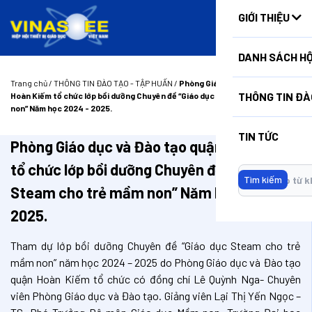
HUẤN
GIỚI THIỆU
DANH SÁCH HỘ
Trang chủ
/
THÔNG TIN ĐÀO TẠO - TẬP HUẤN
/
Phòng Giáo dục và Đào tạo quận
THÔNG TIN ĐÀ
Hoàn Kiếm tổ chức lớp bồi dưỡng Chuyên đề “Giáo dục Steam cho trẻ mầm
non” Năm học 2024 - 2025.
TIN TỨC
Phòng Giáo dục và Đào tạo quận Hoàn Kiếm
tổ chức lớp bồi dưỡng Chuyên đề “Giáo dục
Tìm kiếm
Steam cho trẻ mầm non” Năm học 2024 -
2025.
Tham dự lớp bồi dưỡng Chuyên đề “Giáo dục Steam cho trẻ
mầm non” năm học 2024 – 2025 do Phòng Giáo dục và Đào tạo
quận Hoàn Kiếm tổ chức có đồng chí Lê Quỳnh Nga- Chuyên
viên Phòng Giáo dục và Đào tạo. Giảng viên Lại Thị Yến Ngọc –